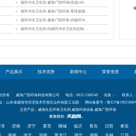
循环冲水卫生间-威海广阳环保(优选)-内...
循环冲水卫生间-威海广阳环保-零排放循...
循环冲水卫生间-威海广阳环保-内循环冲...
循环冲水卫生间-内循环冲水卫生间定制-...
产品展示
技术优势
新闻中心
荣誉资质
 版权所有
威海广阳环保科技有限公司
电话：0631-5388148
传真：-
联系人：赵
址：山东省威海市经济技术开发区众科创新工业园
网站备案号：
鲁ICP备19021808
主营产品：威海生态环保卫生间,威海环保设备,威海广阳环保
菏泽
济南
济宁
莱芜
聊城
临沂
青岛
日照
泰安
州
海南
河北
河南
黑龙江
湖北
湖南
吉林
江苏