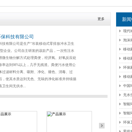
更多
新闻
现代
环保科技有限公司
泡沫
科技有限公司是生产“吊装移动式零排放冲水卫生
移动
新型企业。公司自主研发的该款产品，一次性注水
用微生物分解方式处理粪便，经厌氧、好氧反应处
移动
除率达到98%以上，几乎无残渣。粪便污水使用公
环保
体过滤材料分离、吸附、净化、褪色、消毒、过
移动
后，使其水质达到无色、无味的净化标准并持续循
中国
卫生间无供水...
无水
智能
智能
环保
零排