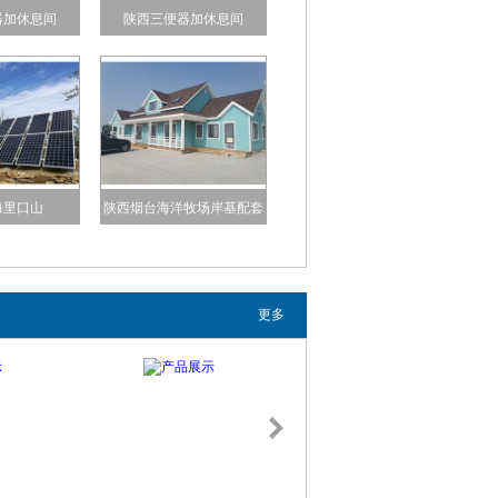
器加休息间
陕西三便器加休息间
海里口山
陕西烟台海洋牧场岸基配套
工程
更多