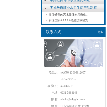
零排放循环冲水卫生间内景
零排放循环冲水卫生间产品动态
发往长春的污水处理专用微生...
发往国家AAAAA级旅游景区刘...
联系方式
更多
联系人：
赵经理 13906312697
13792701410
联系QQ：
523760718
电话：
0631-5388148
邮 箱：
admin@whgyhb.com
地 址：
山东省威海市经济技术