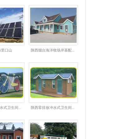
海里口山
陕西烟台海洋牧场岸基配...
式卫生间...
陕西零排放冲水式卫生间...