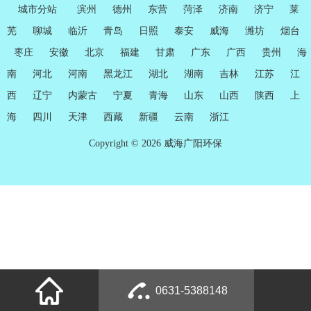
城市分站
滨州
德州
东营
菏泽
济南
济宁
莱
芜
聊城
临沂
青岛
日照
泰安
威海
潍坊
烟台
枣庄
安徽
北京
福建
甘肃
广东
广西
贵州
海
南
河北
河南
黑龙江
湖北
湖南
吉林
江苏
江
西
辽宁
内蒙古
宁夏
青海
山东
山西
陕西
上
海
四川
天津
西藏
新疆
云南
浙江
Copyright © 2026 威海广阳环保
0631-5388148