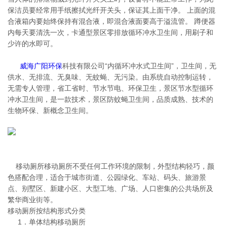
保洁员要经常用手纸擦拭光纤开关头，保证其上面干净。 上面的混
合液箱内要始终保持有混合液，即混合液面要高于溢流管。 蹲便器
内每天要清洗一次，卡通型景区零排放循环冲水卫生间，用刷子和
少许的水即可。
威海广阳环保
科技有限公司“内循环冲水式卫生间”，卫生间，无
供水、无排流、无臭味、无蚊蝇、无污染。由系统自动控制运转，
无需专人管理，省工省时、节水节电、环保卫生，景区节水型循环
冲水卫生间，是一款技术，景区防蚊蝇卫生间，品质成熟、技术的
生物环保、新概念卫生间。
移动厕所移动厕所不受任何工作环境的限制，外型结构轻巧，颜
色搭配合理，适合于城市街道、公园绿化、车站、码头、旅游景
点、别墅区、新建小区、大型工地、广场、人口密集的公共场所及
繁华商业街等。
移动厕所按结构形式分类
1．单体结构移动厕所